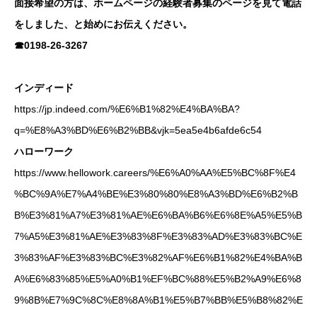
面接希望の方は、ホームページの経験者募集のページを見て電話
をしました、と始めにお伝えください。
☎0198-26-3267
インディード
https://jp.indeed.com/%E6%B1%82%E4%BA%BA?
q=%E8%A3%BD%E6%B2%BB&vjk=5ea5e4b6afde6c54
ハローワーク
https://www.hellowork.careers/%E6%A0%AA%E5%BC%8F%E4
%BC%9A%E7%A4%BE%E3%80%80%E8%A3%BD%E6%B2%B
B%E3%81%A7%E3%81%AE%E6%BA%B6%E6%8E%A5%E5%B
7%A5%E3%81%AE%E3%83%8F%E3%83%AD%E3%83%BC%E
3%83%AF%E3%83%BC%E3%82%AF%E6%B1%82%E4%BA%B
A%E6%83%85%E5%A0%B1%EF%BC%88%E5%B2%A9%E6%8
9%8B%E7%9C%8C%E8%8A%B1%E5%B7%BB%E5%B8%82%E